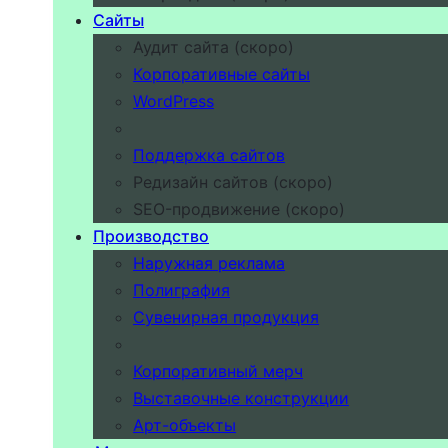
Сайты
Аудит сайта (скоро)
Корпоративные сайты
WordPress
Поддержка сайтов
Редизайн сайтов (скоро)
SEO-продвижение (скоро)
Производство
Наружная реклама
Полиграфия
Сувенирная продукция
Корпоративный мерч
Выставочные конструкции
Арт-объекты