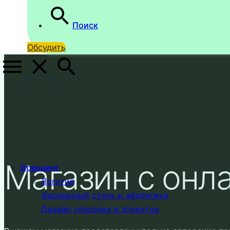
Поиск
Обсудить
Магазин с онл
Брендинг
Логотип
Фирменный стиль и айдентика
Дизайн упаковки и этикетки