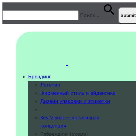
Поиск
...
Брендинг
Логотип
Фирменный стиль и айдентика
Дизайн упаковки и этикетки
Key Visual — креативная
концепция
Ребрендинг (скоро)