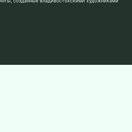
ринты, созданные владивостокскими художниками