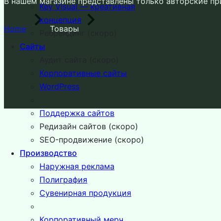
В нашем магазине представлены только авторские п
Key Visual — креативная
концепция
Home
Товары
Ребрендинг (скоро)
Сайты
Аудит сайта (скоро)
Корпоративные сайты
WordPress
Поддержка сайтов
Редизайн сайтов (скоро)
SEO-продвижение (скоро)
Производство
Наружная реклама
Полиграфия
Сувенирная продукция
Корпоративный мерч