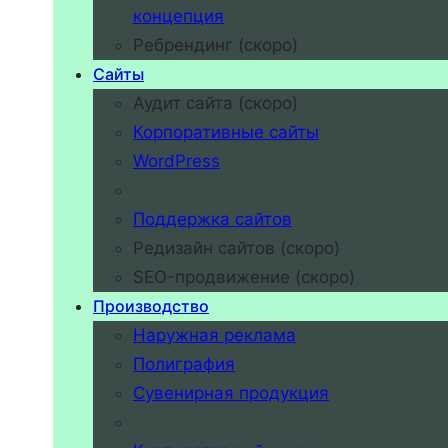
концепция
Ребрендинг (скоро)
Сайты
Аудит сайта (скоро)
Корпоративные сайты
WordPress
Поддержка сайтов
Редизайн сайтов (скоро)
SEO-продвижение (скоро)
Производство
Наружная реклама
Полиграфия
Сувенирная продукция