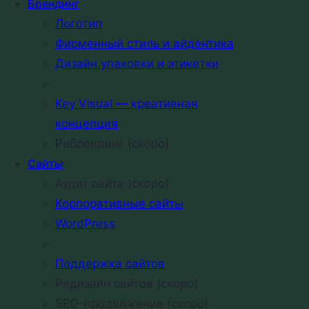
Брендинг
Home
Товары
Онлайн-конструктор
Логотип
Толстовка худи унисекс 100% хб на заказ
Фирменный стиль и айдентика
Дизайн упаковки и этикетки
3 800
₽
Key Visual — креативная
концепция
ТОЛСТОВКА-ХУДИ с капюшоном и карманами без
Ребрендинг (скоро)
молнии. Наши изделия только из качественного
Сайты
футера, с натуральным, а не искусственным
Аудит сайта (скоро)
начесом
Корпоративные сайты
WordPress
Цвет толстовки: серый меланж либо
Поддержка сайтов
черный
—
для изменения цвета в
Редизайн сайтов (скоро)
конструкторе нажмите на изделие
SEO-продвижение (скоро)