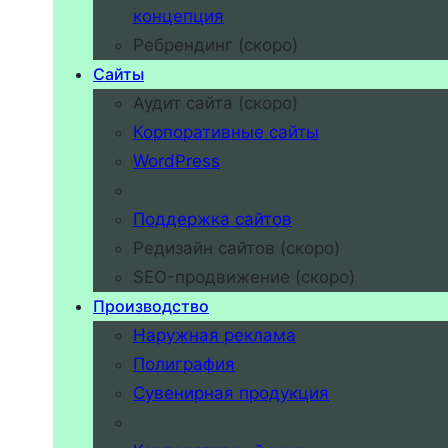
концепция
Ребрендинг (скоро)
Сайты
Аудит сайта (скоро)
Корпоративные сайты
WordPress
Поддержка сайтов
Редизайн сайтов (скоро)
SEO-продвижение (скоро)
Производство
Наружная реклама
Полиграфия
Сувенирная продукция