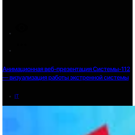
Анимационная веб-презентация Системы-112
— визуализация работы экстренной системы
IT