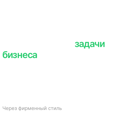
ЗАДАЧИ БИЗНЕСА
Каждый проект начинается
не с дизайна.
Он начинается с
задачи
бизнеса
Рост доверия
Через фирменный стиль