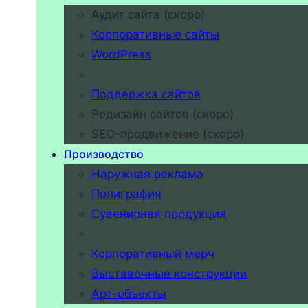
Аудит сайта (скоро)
Корпоративные сайты
WordPress
Поддержка сайтов
Редизайн сайтов (скоро)
SEO-продвижение (скоро)
Производство
Наружная реклама
Полиграфия
Сувенирная продукция
Корпоративный мерч
Выставочные конструкции
Арт-объекты