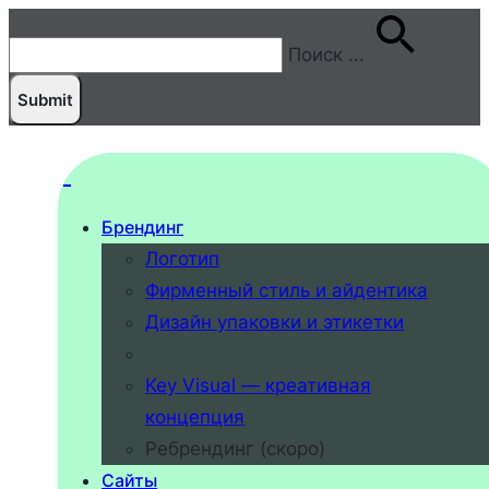
Поиск
...
Брендинг
Логотип
Фирменный стиль и айдентика
Дизайн упаковки и этикетки
Key Visual — креативная
концепция
Ребрендинг (скоро)
Сайты