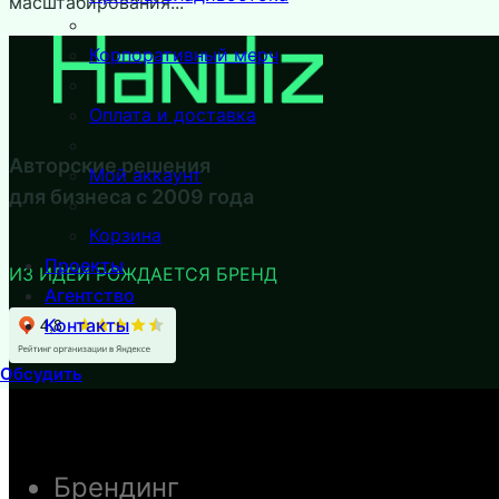
масштабирования...
Корпоративный мерч
Оплата и доставка
Авторские решения
Мой аккаунт
для бизнеса с 2009 года
Корзина
Проекты
ИЗ ИДЕИ РОЖДАЕТСЯ БРЕНД
Агентство
Контакты
Обсудить
Брендинг