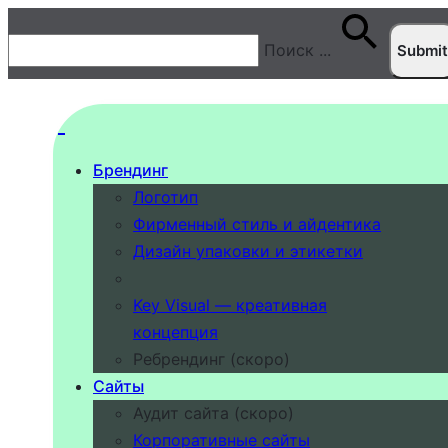
Поиск
...
Брендинг
Логотип
Фирменный стиль и айдентика
Дизайн упаковки и этикетки
Key Visual — креативная
концепция
Ребрендинг (скоро)
Сайты
Аудит сайта (скоро)
Корпоративные сайты