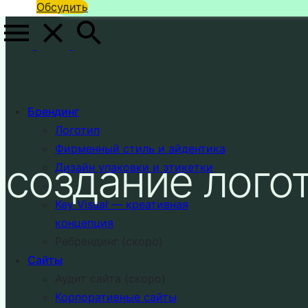
Обсудить
Брендинг
Логотип
Фирменный стиль и айдентика
создание лого
Дизайн упаковки и этикетки
Key Visual — креативная
концепция
Ребрендинг (скоро)
Сайты
Аудит сайта (скоро)
Корпоративные сайты