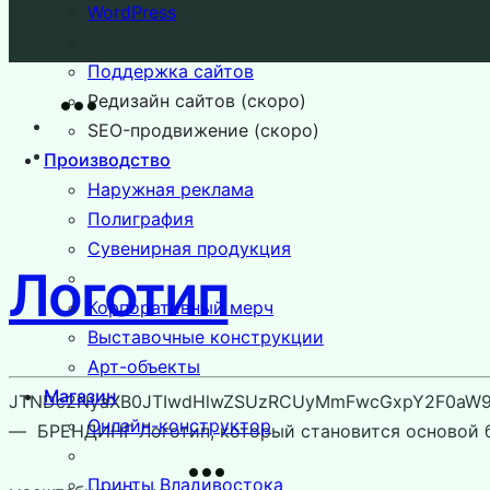
WordPress
Поддержка сайтов
Редизайн сайтов (скоро)
SEO-продвижение (скоро)
Производство
Наружная реклама
Полиграфия
Сувенирная продукция
Логотип
Корпоративный мерч
Выставочные конструкции
Арт-объекты
Магазин
JTNDc2NyaXB0JTIwdHlwZSUzRCUyMmFwcGxpY2F0aW9uJ
Онлайн-конструктор
— БРЕНДИНГ Логотип, который становится основой б
Принты Владивостока