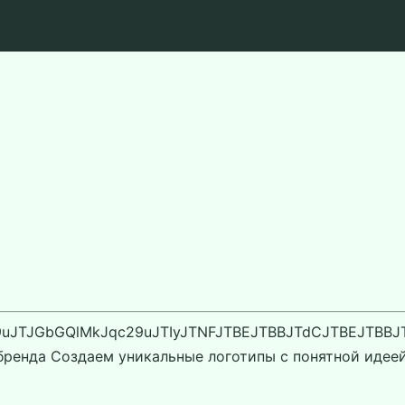
TJGbGQlMkJqc29uJTIyJTNFJTBEJTBBJTdCJTBEJTBBJTIy
ренда Создаем уникальные логотипы с понятной идее