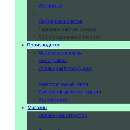
WordPress
Поддержка сайтов
Редизайн сайтов (скоро)
SEO-продвижение (скоро)
Производство
Наружная реклама
Полиграфия
Сувенирная продукция
Корпоративный мерч
Выставочные конструкции
Арт-объекты
Магазин
Онлайн-конструктор