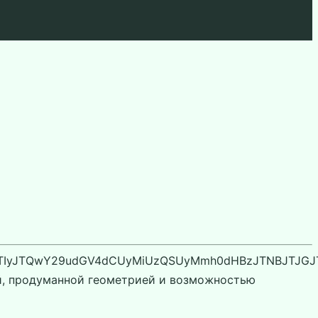
JTQwY29udGV4dCUyMiUzQSUyMmh0dHBzJTNBJTJGJTJGc2N
й, продуманной геометрией и возможностью