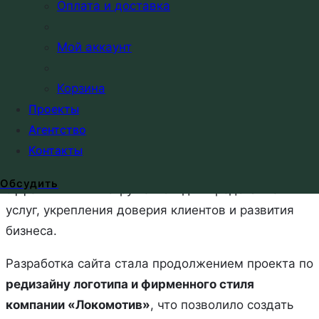
проекта были выполнены проектирование
Оплата и доставка
структуры, UX/UI-дизайн, адаптивная верстка и
разработка функционального сайта,
Мой аккаунт
ориентированного на удобную навигацию и
презентацию услуг компании. Особое внимание
Корзина
уделялось простоте взаимодействия, скорости
Проекты
загрузки страниц и корректному отображению на
Агентство
различных устройствах. Новый сайт стал частью
Контакты
обновленного фирменного образа компании и
Обсудить
эффективным инструментом для представления
услуг, укрепления доверия клиентов и развития
бизнеса.
Разработка сайта стала продолжением проекта по
редизайну логотипа и фирменного стиля
компании «Локомотив»
, что позволило создать