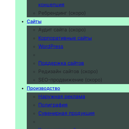
концепция
Ребрендинг (скоро)
Сайты
Аудит сайта (скоро)
Корпоративные сайты
WordPress
Поддержка сайтов
Редизайн сайтов (скоро)
SEO-продвижение (скоро)
Производство
Наружная реклама
Полиграфия
Сувенирная продукция