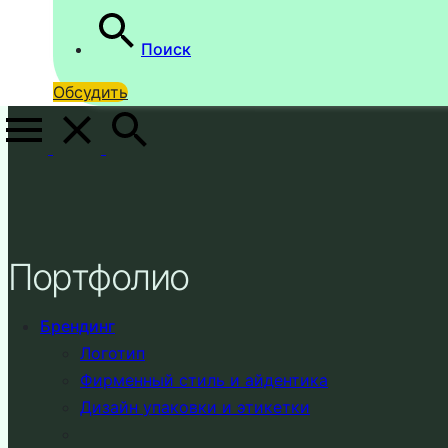
Поиск
Обсудить
Портфолио
Брендинг
Логотип
Фирменный стиль и айдентика
Дизайн упаковки и этикетки