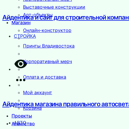
Выставочные конструкции
Арт-объекты
Айдентика и сайт для строительной компа
Магазин
Онлайн-конструктор
СТРОЙКА
Принты Владивостока
Корпоративный мерч
Оплата и доставка
Мой аккаунт
Айдентика магазина правильного автосвета
Корзина
Проекты
АВТО
Агентство