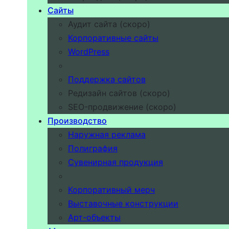
Сайты
Аудит сайта (скоро)
Корпоративные сайты
WordPress
Поддержка сайтов
Редизайн сайтов (скоро)
SEO-продвижение (скоро)
Производство
Наружная реклама
Полиграфия
Сувенирная продукция
Корпоративный мерч
Выставочные конструкции
Арт-объекты