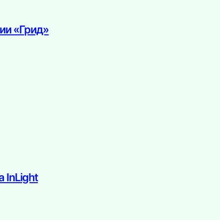
нии «Грид»
 InLight