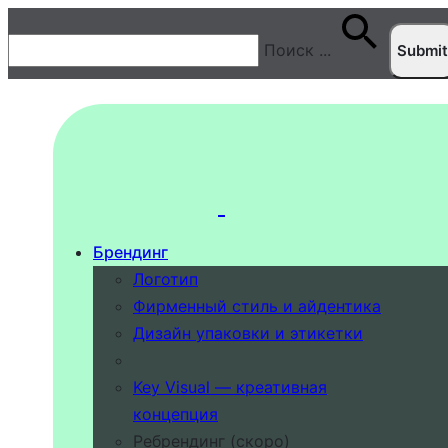
Поиск
...
Брендинг
Логотип
Фирменный стиль и айдентика
Дизайн упаковки и этикетки
Key Visual — креативная
концепция
Ребрендинг (скоро)