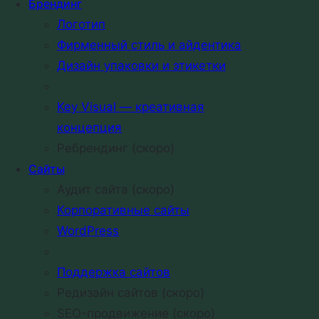
Брендинг
Логотип
Фирменный стиль и айдентика
Показаны все (7)
Дизайн упаковки и этикетки
Key Visual — креативная
концепция
Ребрендинг (скоро)
Сайты
Аудит сайта (скоро)
Корпоративные сайты
WordPress
Поддержка сайтов
Редизайн сайтов (скоро)
SEO-продвижение (скоро)