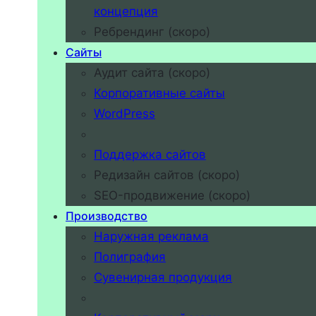
концепция
Ребрендинг (скоро)
Сайты
Аудит сайта (скоро)
Корпоративные сайты
WordPress
Поддержка сайтов
Редизайн сайтов (скоро)
SEO-продвижение (скоро)
Производство
Наружная реклама
Полиграфия
Сувенирная продукция