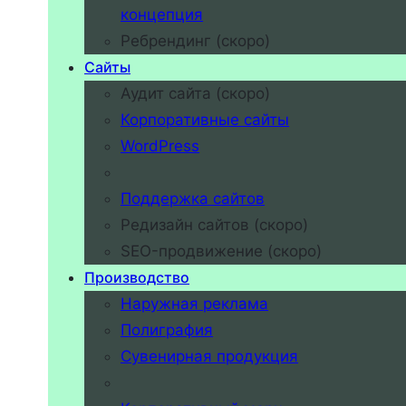
концепция
Ребрендинг (скоро)
Сайты
Аудит сайта (скоро)
Корпоративные сайты
WordPress
Поддержка сайтов
Редизайн сайтов (скоро)
SEO-продвижение (скоро)
Производство
Наружная реклама
Полиграфия
Сувенирная продукция