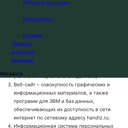
Оплата и доставка
Автоматизированная обработка
персональных данных – обработка
Мой аккаунт
персональных данных с помощью средств
вычислительной техники;
Корзина
Блокирование персональных данных –
Проекты
временное прекращение обработки
Агентство
персональных данных (за исключением
Контакты
случаев, если обработка необходима для
Обсудить
уточнения персональных данных);
Веб-сайт – совокупность графических и
информационных материалов, а также
программ для ЭВМ и баз данных,
обеспечивающих их доступность в сети
интернет по сетевому адресу handiz.ru;
Информационная система персональных